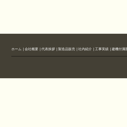
ホーム
|
会社概要
|
代表挨拶
|
製造品販売
|
社内紹介
|
工事実績
|
建機付属